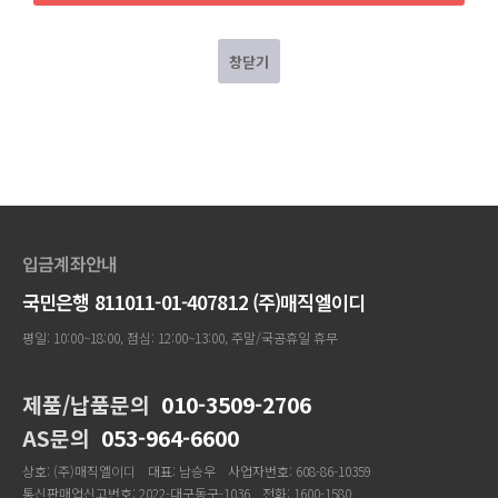
창닫기
입금계좌안내
국민은행 811011-01-407812 (주)매직엘이디
평일: 10:00~18:00, 점심: 12:00~13:00, 주말/국공휴일 휴무
제품/납품문의
010-3509-2706
AS문의
053-964-6600
상호: (주)매직엘이디
대표: 남승우
사업자번호: 608-86-10359
통신판매업신고번호: 2022-대구동구-1036
전화: 1600-1580