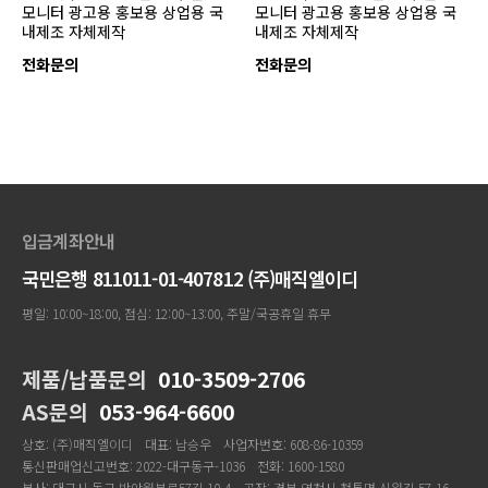
모니터 광고용 홍보용 상업용 국
모니터 광고용 홍보용 상업용 국
내제조 자체제작
내제조 자체제작
전화문의
전화문의
입금계좌안내
국민은행 811011-01-407812 (주)매직엘이디
평일: 10:00~18:00, 점심: 12:00~13:00, 주말/국공휴일 휴무
제품/납품문의
010-3509-2706
AS문의
053-964-6600
상호: (주)매직엘이디
대표: 남승우
사업자번호: 608-86-10359
통신판매업신고번호: 2022-대구동구-1036
전화: 1600-1580
본사: 대구시 동구 반야월북로57길 10-4
공장: 경북 영천시 청통면 신원길 57-16