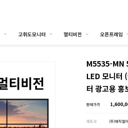
명
고휘도모니터
멀티비전
오픈프레임
M5535-MN
LED 모니터 
터 광고용 홍
1,600,
판매가격
제조사
(주)매직엘